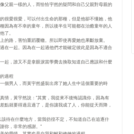
像父親一樣的人，而恰恰宇然的疑問和自己父親對母親的
的很愛很愛，可以付出生命的那種，但是他卻不懂她，他
種因為有不幸的童年，所以後半生可能都在治癒童年的人
他了。
上的路，害怕重蹈覆轍。所以即使再愛她也果斷放棄。
過在一起。因為在一起過他們才能確定彼此是因為不適合
一起，誰又不是拿眼淚當學費去換取知道自己應該和什麼
的過程
一個男人，而黃宇然盛裝出席了她人生中這個重要的時
真情，黃宇然說："其實，我從來不後悔認識你，因為有
差點就要得過且過了，是你讓我成了人，你能從天而降，
己該待在什麼地方，當我彷徨不定，不知道自己在追逐什
謝你，非常的感謝。"
美的愛情，其實也是自我和解和修鍊的過程。