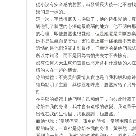
從小沒有安全感的勝熙，就發誓長大後一定不會找
疑問是一樣的。
這一次，宇然徹底失去勝熙了，他的確很愛她，真
觸碰到了勝熙內心深處最脆弱的地方，他不明白那
的心理，即使勝熙也很愛他，但是她還是果斷放棄
她不是生氣而是害怕，害怕走上那一條她最不想走
遺憾的是他們沒能走到最後，但幸運的是他們嘗試
所以才錯過，而不是因為害怕失去才不去擁有。
沒有任何人天生就知道自己將來會和什麼樣的人在
樣的人在一起的機會。
你的婚禮：不完美的愛情其實也是自我和解和修鍊
結局點明了主題，與標題相呼應，勝熙嫁給了另外
刻。
在勝熙的婚禮上他們與自己和解了，向彼此吐露了
你陪在我的身邊，我才會有這樣的改變。我這輩子
出現在我的生命里，我很感謝，桓勝熙。"
而她也說："當我痛苦、孤單的時候，當我困惑自
麼的時候，一直都是你陪在我的身邊，黃宇然，謝
看到這一幕時，我確定他們彼此和解了，原來不完