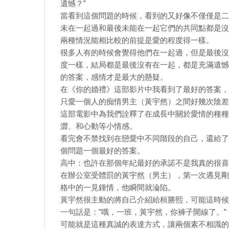
遺憾？"
當看到這個問題的時候，看到的又好像不僅僅是二
未在一起過和最後未能在一起它們的共同點都是沒
兩種情況能相比較的前提是愛的程度得一樣。
很多人有的時候會覺得他們在一起過，但是最後沒
度一樣，結局都是最後沒有在一起，都是充滿遺憾
的答案，感情才是最大的懸疑。
在《你的婚禮》這部影片中我看到了最好的答案，
只愛一個人的痴情男主（黃宇然）之間好幾次陰差
這部電影中為我們詮釋了在成長中關於愛情的種種
澀、和心動等小情感。
看完會不禁找到在戀愛中不同階段的自己，還給了
個問題一個最好的答案。
高中：也許在那個年紀最好的承諾不是我真的很喜
在辦公室受體罰的黃宇然（男主），第一次遇見剛
格中的一見鍾情，他瞬間就淪陷。
黃宇然很主動的將自己介紹給桓勝熙，可能這時候
一句話是："哦，一班，黃宇然，你褲子開線了。"
可能就是這種真誠的表達方式，讓兩個素不相識的