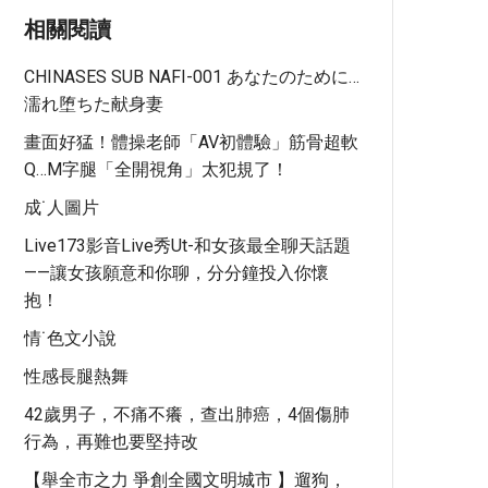
相關閱讀
CHINASES SUB NAFI-001 あなたのために…
濡れ堕ちた献身妻
畫面好猛！體操老師「AV初體驗」筋骨超軟
Q…M字腿「全開視角」太犯規了！
成˙人圖片
Live173影音live秀ut-和女孩最全聊天話題
——讓女孩願意和你聊，分分鐘投入你懷
抱！
情˙色文小說
性感長腿熱舞
42歲男子，不痛不癢，查出肺癌，​4個傷肺
行為，再難也要堅持改
【舉全市之力 爭創全國文明城市 】遛狗，