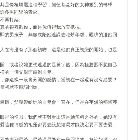
其是像桓勝熙這種學習，顏值都甚好的女神級別的轉學
許多男同學的青睞。
不再打架。
真的很喜歡你，而是你值得我放棄抵抗。
熙的男孩子，無數次陪她逃課去吃炒年糕，靦腆的送她回
人在海邊有了那個初吻，這是他們真正初戀的開始，也是
開，或者說她更想逃避的是黃宇然，因為桓勝熙不想自己
樣的一個父親而感到自卑。
，像這樣一段會分開的感情，當初在一起還有沒有必要？
當初就不應該開始。
釋懷，父親帶給她的自卑會一直在，但是在宇然的那顆莽
眼裡的惶恐，我們就不難看出這是她預料之外的，她沒有
愛這種情感的袒露都要去設想結局才能決定要不要去愛，
不能走到最後，最後還是能有一段回憶的，無論好壞，都