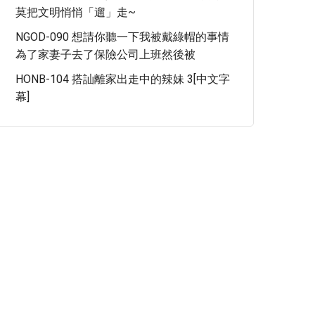
莫把文明悄悄「遛」走~
NGOD-090 想請你聽一下我被戴綠帽的事情
為了家妻子去了保險公司上班然後被
HONB-104 搭訕離家出走中的辣妹 3[中文字
幕]