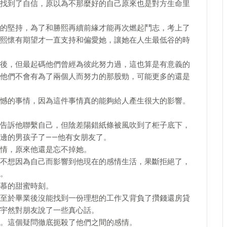
找到了自信，原以為不那麼好的自己原來也是對方生命里
的堅持，為了和勝熙再續前緣才能再次燃起鬥志，考上了
熙懷有期望才一直支持和偏愛她，讓她在人生最低谷的時
後，但最起碼他們曾經為彼此努力過，這也算是有意義的
他們不會有為了兩個人而努力的那股勁，可能更多的還是
憾的事情，因為這件事情真的能夠給人產生很大的影響。
告訴他聯繫自己，但陰差陽錯紙條被風吹到了柜子底下，
邊的男孩子了——他有女朋友了。
情，原來他還是忘不掉她。
不想因為自己而影響到他現在的感情生活，果斷拒絕了，
。
慕的甜蜜時刻。
至於畢業後沒能找到一份理想的工作又背負了攢錢還房貸
宇然對朋友說了一些真心話。
。這個疑問徹底扼殺了他們之間的感情。