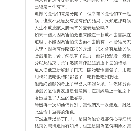
已經是三生有幸。
遺憾的是他們還是分開了，但幸運的是他們在一起
候，也來不及顧及有沒有好的結局，只知道那時候
人生不就應該大膽簡單的去表達愛嗎？
如果一個人因為害怕最後未能在一起就不去嘗試在
道理，不能因為害怕失去而不去擁有，不管結局怎
大學：因為有你陪在我的身邊，我才會有這樣的改
勝熙走後，黃宇然沒有了動力，他開始頹廢，最後
分就此結束，黃宇然將渾渾噩噩的過下去的時候，
這又使他重新燃起了鬥志，開始發憤圖強了。用鏈
用時間把吃飯時間都省了，吃拌飯吃到想吐。
他最終如願的考上了韓國大學體育系。宇然終於再
勝熙的這個男友還是個渣男，在訓練場上一氣之下
著她度過了人生的低谷期。
時機再一次和他們作對，讓他們又一次錯過。雖然
此生命中重要的角色。
宇然重新燃起了鬥志，是因為他心裡那份心存幻想
結束的戀情還抱有幻想，也正是因為這份期待才讓