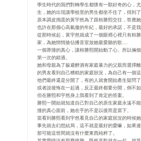
學生時代的我們對轉學生都懷有一顆好奇的心，尤
生，她的出現讓學校里的男生都坐不住了，得到了
原本調皮搗蛋的黃宇然為了跟桓勝熙交往，答應她
也許在那個心高氣傲的年紀，最好的承諾，不是我
從那時候起，黃宇然就成了一個眼裡心裡只有桓勝
家，為她悄悄搶佔播音室放她最愛聽的歌……
一個莽撞的真心，讓桓勝熙開始動了心。所以倆個
第一次的錯過。
她和母親為了躲避醉酒有家庭暴力的父親而選擇離
的男友看到自己糟糕的家庭狀況，為自己有一個這
他們最終還是分開了，有的人就會開始產生疑問了
或者說後悔在一起過，反正最終都要分開，倒不如
但在勝熙和宇然身上我看到了肯定的答案。
勝熙一開始就知道自己對自己的原生家庭永遠不能
撞的真心面前，她在乎的不是以後而是當下。
當看到勝熙看到宇然看見自己的家庭狀況的時候她
事先就去幻想結局，這不就是最好的愛嘛，如果連
那可能這世間就沒有什麼東西純粹了。
其實愛情沒有那麼複雜，既然喜歡就在一起，就算