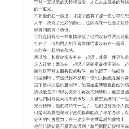
宇然一直以來的支持和偏愛，才在人生低谷的時候
的一道光。
幸虧他們在一起過，才讓宇然有了那一份心存幻想
大學，成為了更好的自己，也因為在一起過才對勝
候看到的自己價值。
可能是因為有一些事情導致了他們沒有辦法走到最
存在了，假如兩人相互喜歡卻從來沒有在一起過，
未能在一起的失落感。
所以說，其實從來沒有在一起過，才是一件更加遺
步入社會：因為在一起過才能確定最後不能在一起
勝熙送宇然去服兵役的時候，給他留了一張紙條，
再遇到時，宇然已經不是那一個能只圍繞在勝熙身
當宇然再次遇到勝熙時，他開始重新審視自己的感
所以他選擇和現女友分手再次找到勝熙，但是勝熙
但他們因為從天而降的事故，又被重新綁到了一起
兜兜轉轉，他們終於在一起了。他們也有過令人羨
但是因為勝熙導致宇然受傷而耽誤了專業考試，以
等等的社會壓力，在一次女主去世母親的葬禮上，
他開始懷疑是不是因為遇到了勝熙而開始變得不幸