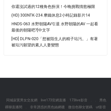
你還沒試過的12種角色扮演！今晚挑戰情慾極限
(HD) 300NTK-234 摩鐵休息2小時記錄影片14
HNDS-063 水野朝陽AV引退 水野朝陽的AV 一起看
最後的朝陽吧?[中文字
[HD] DLPN-020「想被陌生人的精子玷污。」有著
被玷污願望的素人人妻變態
同城寂寞男女交友網
live173官網直播
173live影音
.
.
秀色
裸聊直播間
.
非常誘惑的黑色絲網襪
微信色聊女號碼
ut影音