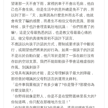
望著那一天不會下雨，家裡的車子不會出毛病，他自
己也不會生病。但是生活中的意外總是免不了的，所
以到了那—『天，如果因為什麼意外而去不成，他就
會有受了騙的感覺，而產生不相信父母的意識、那個
時候，孩子也許會理直氣壯地抗議：「你們答應了的
嘛!」這是父母最熟悉的話，也是教父母最最心痛的
話。做父母的真後悔當初不該許下諾言。
不應該以向孩子許諾的方式，壓制或要求孩子中斷劣
行，或期望他們將來的好行為。如果一個孩子的許諾
不是出於自動白髮，他只等於是開了一張在銀行沒有
存款的空頭支票。我們不能鼓動孩子學會這種虛假的
作風。別諷刺孩子
父母具有諷刺的才能，是父母理解孩子最大的障礙，
那些善於嘲諷的父母對語言的運用太鋒利。
「這件事我重複說了有多少遍了?你是聾子?那麼你為
什麼沒聽見?」
「你野得就像是野人，你是不是在蠻野叢林里長大的?
你知道嗎，你只配在那種地方生活！''
「你到底是怎麼回事兒?你是瘋子，還是頭腦有毛病?