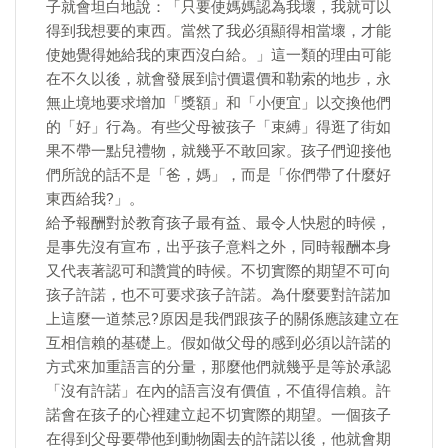
子就會坦白地說：「只要使媽媽認為我壞，我就可以
得到我想要的東西。當然了我必須顯得相當壞，才能
使她覺得她給我的東西沒白給。」這一類的理由可能
在不久以後，就會發展到討價還價和勒索的地步，永
無止境地要求增加「獎額」和「小便宜」以交換他們
的「好」行為。有些父母被孩子「束縛」得逛了街如
果不帶一點兒禮物，就幾乎不敢回家。孩子們迎接他
們所說的話不是「爸，媽」，而是「你們帶了什麼好
東西給我?」。
給予報酬對於教育孩子最有益、最令人快慰的時候，
是事先沒有宣布，出乎孩子意料之外，同時報酬本身
又代表著認可和讚賞的時候。不切實際的期望不可向
孩子許諾，也不可要求孩子許諾。為什麼要對許諾加
上這麼一道禁忌?原因是我們跟孩子的關係應該建立在
互相信賴的基礎上。假如做父母的感到必須以許諾的
方式來加重語言的分量，那麼他們就幾乎是等於承認
「沒有許諾」在內的語言沒有價值，不值得信賴。許
諾會在孩子的心裡建立起不切實際的期望。一個孩子
在得到父母要帶他到動物園去的許諾以後，他就會期