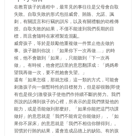
在教育孩子的過程中，最常見的事往往是父母會自取
失敗。自取失敗的形式包括威脅、賄賂、允諾、諷
刺，有關謊言和行竊的訓斥，以及有關禮貌的幼稚傳
授。自取失敗的結果，不僅不能達到我們長期的目
標，而且會隨時在家裡製造混亂。
威脅孩子，等於是鼓勵他重複做一件禁止他去做的
事。孩子聽到你說：「如果你下一次再做……」的時
候，他不會聽到「如果」，只能聽到「下一次再
做」。有時候，他會把話里的意思翻譯成：「媽媽希
望我再做一次，要不然她會失望。」
還有「如果怎樣，那就怎樣」這一類的方式，可能會
刺激孩子向一個暫時性的目標努力，但是卻很難(即使
有也是很少)激發孩子使他們作持續不斷的努力。我們
所說的話傳到孩子的心裡，所表示的是我們懷疑他的
能力，或是否能做到那麼好。「如果你能把這門功課
做好」的意思就是「我們不能肯定你能做好」，「如
果你不尿床」的意思就是「我們不相信你辦得到」。
習慣於行賄的結果，還會造成品德上的缺陷。有的孩