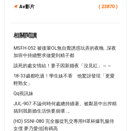
Av影片
( 23870 )
相關閱讀
MSFH-052 被後輩OL無自覺誘惑玩弄的夜晚…深夜
加班中持續懇求做愛到精子都
該死的處女情結！妻子因新婚夜「沒見紅」～～
18-33歲都吃過！學生妹不香 他驚訝發現「更愛
輕熟女」
Qq視訊妹
JUL-907 不論何時何處總持續著。被鄰居中出搾精
搞到我新婚生活快要崩壞…。
(HD) SSNI-080 完全服從乳交專用H罩杯爆乳服侍
女僕 夢乃愛佳[有碼高