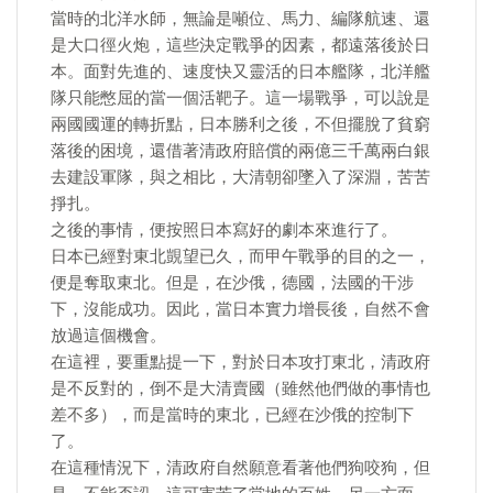
當時的北洋水師，無論是噸位、馬力、編隊航速、還
是大口徑火炮，這些決定戰爭的因素，都遠落後於日
本。面對先進的、速度快又靈活的日本艦隊，北洋艦
隊只能憋屈的當一個活靶子。這一場戰爭，可以說是
兩國國運的轉折點，日本勝利之後，不但擺脫了貧窮
落後的困境，還借著清政府賠償的兩億三千萬兩白銀
去建設軍隊，與之相比，大清朝卻墜入了深淵，苦苦
掙扎。
之後的事情，便按照日本寫好的劇本來進行了。
日本已經對東北覬望已久，而甲午戰爭的目的之一，
便是奪取東北。但是，在沙俄，德國，法國的干涉
下，沒能成功。因此，當日本實力增長後，自然不會
放過這個機會。
在這裡，要重點提一下，對於日本攻打東北，清政府
是不反對的，倒不是大清賣國（雖然他們做的事情也
差不多），而是當時的東北，已經在沙俄的控制下
了。
在這種情況下，清政府自然願意看著他們狗咬狗，但