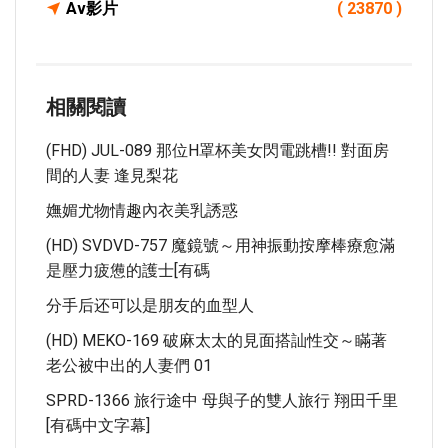
Av影片
( 23870 )
相關閱讀
(FHD) JUL-089 那位H罩杯美女閃電跳槽!! 對面房
間的人妻 逢見梨花
嫵媚尤物情趣內衣美乳誘惑
(HD) SVDVD-757 魔鏡號～用神振動按摩棒療愈滿
是壓力疲憊的護士[有碼
分手后还可以是朋友的血型人
(HD) MEKO-169 破麻太太的見面搭訕性交～瞞著
老公被中出的人妻們 01
SPRD-1366 旅行途中 母與子的雙人旅行 翔田千里
[有碼中文字幕]