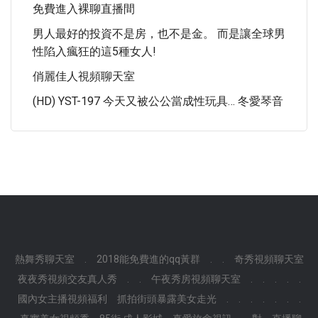
免費進入裸聊直播間
男人最好的投資不是房，也不是金。 而是讓全球男
性陷入瘋狂的這5種女人!
俏麗佳人視頻聊天室
(HD) YST-197 今天又被公公當成性玩具… 冬愛琴音
熱舞秀聊天室
.
2018能免費進的qq黃群
.
.
奇秀視頻聊天室
夜夜秀視頻交友真人秀
.
.
午夜秀房視頻聊天室
.
.
.
.
.
國內女主播視頻福利
抓拍街頭暴露美女走光
.
.
.
.
.
.
.