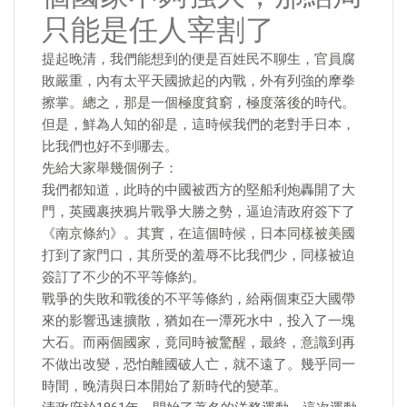
只能是任人宰割了
提起晚清，我們能想到的便是百姓民不聊生，官員腐
敗嚴重，內有太平天國掀起的內戰，外有列強的摩拳
擦掌。總之，那是一個極度貧窮，極度落後的時代。
但是，鮮為人知的卻是，這時候我們的老對手日本，
比我們也好不到哪去。
先給大家舉幾個例子：
我們都知道，此時的中國被西方的堅船利炮轟開了大
門，英國裹挾鴉片戰爭大勝之勢，逼迫清政府簽下了
《南京條約》。其實，在這個時候，日本同樣被美國
打到了家門口，其所受的羞辱不比我們少，同樣被迫
簽訂了不少的不平等條約。
戰爭的失敗和戰後的不平等條約，給兩個東亞大國帶
來的影響迅速擴散，猶如在一潭死水中，投入了一塊
大石。而兩個國家，竟同時被驚醒，最終，意識到再
不做出改變，恐怕離國破人亡，就不遠了。幾乎同一
時間，晚清與日本開始了新時代的變革。