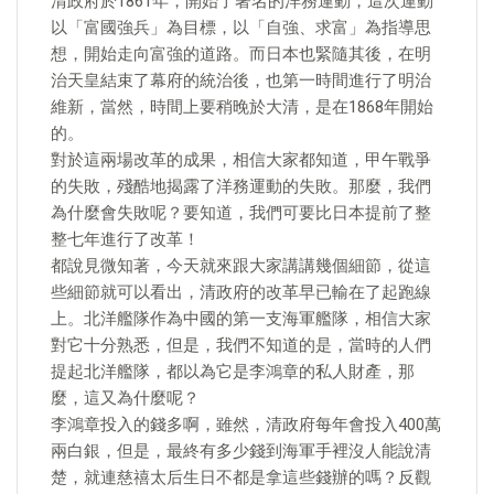
清政府於1861年，開始了著名的洋務運動，這次運動
以「富國強兵」為目標，以「自強、求富」為指導思
想，開始走向富強的道路。而日本也緊隨其後，在明
治天皇結束了幕府的統治後，也第一時間進行了明治
維新，當然，時間上要稍晚於大清，是在1868年開始
的。
對於這兩場改革的成果，相信大家都知道，甲午戰爭
的失敗，殘酷地揭露了洋務運動的失敗。那麼，我們
為什麼會失敗呢？要知道，我們可要比日本提前了整
整七年進行了改革！
都說見微知著，今天就來跟大家講講幾個細節，從這
些細節就可以看出，清政府的改革早已輸在了起跑線
上。北洋艦隊作為中國的第一支海軍艦隊，相信大家
對它十分熟悉，但是，我們不知道的是，當時的人們
提起北洋艦隊，都以為它是李鴻章的私人財產，那
麼，這又為什麼呢？
李鴻章投入的錢多啊，雖然，清政府每年會投入400萬
兩白銀，但是，最終有多少錢到海軍手裡沒人能說清
楚，就連慈禧太后生日不都是拿這些錢辦的嗎？反觀