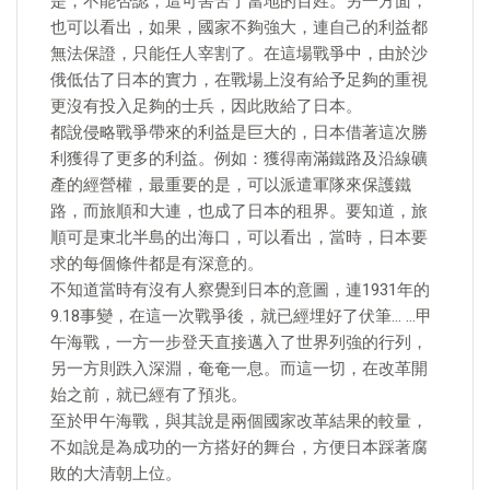
是，不能否認，這可害苦了當地的百姓。另一方面，
也可以看出，如果，國家不夠強大，連自己的利益都
無法保證，只能任人宰割了。在這場戰爭中，由於沙
俄低估了日本的實力，在戰場上沒有給予足夠的重視
更沒有投入足夠的士兵，因此敗給了日本。
都說侵略戰爭帶來的利益是巨大的，日本借著這次勝
利獲得了更多的利益。例如：獲得南滿鐵路及沿線礦
產的經營權，最重要的是，可以派遣軍隊來保護鐵
路，而旅順和大連，也成了日本的租界。要知道，旅
順可是東北半島的出海口，可以看出，當時，日本要
求的每個條件都是有深意的。
不知道當時有沒有人察覺到日本的意圖，連1931年的
9.18事變，在這一次戰爭後，就已經埋好了伏筆… …甲
午海戰，一方一步登天直接邁入了世界列強的行列，
另一方則跌入深淵，奄奄一息。而這一切，在改革開
始之前，就已經有了預兆。
至於甲午海戰，與其說是兩個國家改革結果的較量，
不如說是為成功的一方搭好的舞台，方便日本踩著腐
敗的大清朝上位。