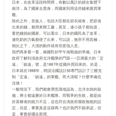
日本，在改革這段時間裡，有數以萬計的婦女集體下
南洋，為了國家去賣身，而國家則用這些錢來購買軍
艦。
除此之外，皇族人，包括大臣都在節衣縮食，把節省
出來的錢，都用來辦工廠，甚至，連小孩子都知道，
要把錢捐給國家。可以看出，日本的國民為了改革，
連吃奶的力氣都使了出來，可以說，無所不用其極，
相比之下，大清的動作就有些差強人意。
我們再來看一看，兩國對於甲午海戰做的準備。日本
政府了解到清政府北洋艦隊的門面——亞洲最大的「定
遠」「鎮遠」號，是1887年從國外買回來的。於是，
日本就在1888年，聘請法國設計師專門設計了三艘克
制「定遠」「鎮遠」的軍艦。而大清呢？什麼準備也
沒做！
一般情況下，我們都會潛意識地認為，北洋水師的裝
備，將士都遠勝於日本艦隊。而戰爭的失敗，都是由
於當權者的能力不足，這也符合清政府腐敗無能的設
定，但是，事實真是這樣嗎？也許我們不願承認，但
是，事實卻擺在那裡。