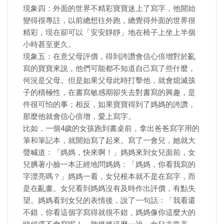
現象四：外面的世界不精彩寶寶迷上了寫字，他開始
變得很專註，以前總想往外跑，總覺得外面的世界很
精彩，現在卻可以「安安靜靜」地在椅子上坐上半個
小時甚至更久。
現象五：在意父母評價，得到誇讚會信心倍增對於亂
寫的寶寶來說，他們可能都不知道自己寫了些什麼，
何況是父母。但是如果父母此時打擊他，就會熄滅孩
子的積極性，在書寫敏感期卻失去對書寫的興趣，是
件很可怕的事；相反，如果寶寶得到了媽媽的誇讚，
那麼他就會信心倍增，愛上寫字。
比如，一個4歲的女孩跑到書桌前，拿出爸爸寫字用的
筆和筆記本，就開始寫了起來。寫了一會兒，她就大
聲喊道：「媽媽，快來啊！」媽媽來到女兒面前，女
兒腆著小臉一本正經地問媽媽：「媽媽，你看我寫的
字漂亮嗎？」媽媽一看，女兒根本就不是在寫字，而
是在亂畫。女兒看到媽媽沒有及時作出評價，有點失
望。媽媽看到女兒的表情後，說了一句話：「我看還
不錯，你看這個字寫得就很不錯，媽媽像你這麼大的