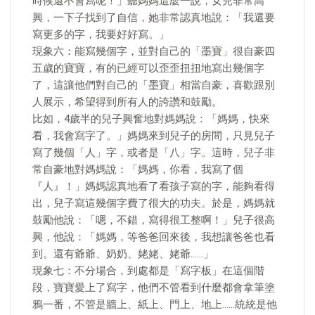
時候還不會寫呢！」聽媽媽這麼一說，女兒非常高
興，一下子找到了自信，她非常認真地說：「我還要
寫更多的字，我要好好寫。」
現象六：能寫幾個字，並對自己的「墨寶」很自豪四
五歲的寶寶，有的已經可以歪歪扭扭地寫出幾個字
了，這讓他們對自己的「墨寶」相當自豪，喜歡跟別
人展示，希望得到所有人的誇讚和鼓勵。
比如，4歲半的兒子興奮地對媽媽說：「媽媽，快來
看，我會寫字了。」媽媽來到兒子的房間，只見兒子
寫了幾個「人」字，或者是「八」字。這時，兒子非
常自豪地對媽媽說：「媽媽，你看，我寫了個
『人』！」媽媽認真地看了看孩子寫的字，能夠看得
出，兒子寫這幾個字費了很大的功夫。於是，媽媽就
鼓勵他說：「嗯，不錯，寫得很工整啊！」兒子很高
興，他說：「媽媽，等爸爸回來後，我想讓爸爸也看
到。還有爺爺、奶奶、姥姥、姥爺……」
現象七：不分場合，到處都是「寫字板」在這個階
段，寶寶愛上了寫字，他們不管看到什麼都會拿筆塗
鴉一番，不管是牆上、紙上、門上、地上……統統是他