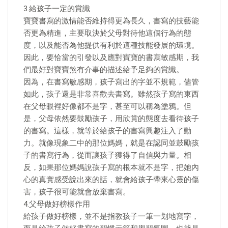
3.給孩子一定的賞識
寶寶書寫的激情能否維持得更為長久，書寫的技藝能
否更為精進，主要取決於父母對待他這個行為的態
度，以及能否為他提供有利於這種技能發展的環境。
因此，要恰當的引發以及應對寶寶的書寫敏感期，我
們最好對寶寶煞有介事的描述給予足夠的賞識。
因為，在書寫敏感期，孩子寫出的字並不規範，儘管
如此，孩子還是非常喜歡去書寫。雖然孩子寫的東西
在父母眼裡好像都不是字，甚至可以稱為塗鴉。但
是，父母依然要鼓勵孩子，用欣賞的態度去看待孩子
的書寫。這樣，就等於給孩子的書寫興趣注入了動
力。就像現象二中的那位媽媽，就是在認同並鼓勵孩
子的書寫行為，從而讓孩子獲得了自信與力量。相
反，如果那位媽媽說孩子寫的根本就不是字，把她內
心的真實感受說出來的話，就會給孩子帶來心靈的傷
害，孩子很可能就會放棄書寫。
4.父母做好榜樣作用
給孩子做好榜樣，並不是指教孩子一筆一划地寫字，