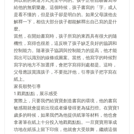
與以前的表達方式完全不同的。孩子正在體驗書寫帶
給他的無窮樂趣。這個時候，孩子書寫的「字」成人
是看不懂的，但是孩子卻是明白的。如果父母讓他去
解釋一下，相信大部分孩子都能解釋出自己寫的是什
麼。
當然，在開始書寫時，孩子所寫的東西具有很大的隨
機性，寫得也很差，這反映了孩子缺乏良好的協調和
控制能力。隨著孩子協調與控制能力的提高，他才能
寫出可以識別的線條或圖案。當然，他寫字的時候對
寫字的地方不加選擇，會把字寫得到處都是。這時，
父母應該賞識孩子，不要批評他，引導孩子把字寫在
紙上。
家長順勢引導
1.戳戳點點，展示感受
實際上，只要我們給寶寶創造書寫的環境，他的書寫
敏感期就會提前出現或者爆發得更為猛烈些。在寶寶1
歲多的時候，如果我們為他提供紙筆等材料，他也會
拿著筆在紙上十分投入地戳戳點點。一旦寶寶用筆成
功地在紙張上留下印痕，他就會大受鼓舞，繼續這個