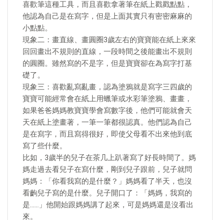
喜歡筆這種工具，而且喜歡拿著筆在紙上戳戳點點，
他認為自己是在寫字，但是上面其實只有密密麻麻的
小點點。
現象二：畫直線、畫圓圈3歲左右的寶寶能在紙上來來
回回畫出不規則的直線，一段時間之後能畫出不規則
的圓圈。雖然寫的不是字，但是寶寶卻在為寫字打基
礎了。
現象三：喜歡亂寫亂畫，認為塗鴉就是寫字三四歲的
寶寶可能經常會在紙上用蠟筆或水彩筆塗鴉、畫畫，
如果爸爸媽媽教寶寶學會寫數字後，他們可能就會天
天在紙上塗畫著，一筆一筆都很認真。他們認為自己
是在寫字，而且寫得很好，即使父母看不出來他到底
寫了些什麼。
比如，3歲半的兒子在茶几上趴著寫了好長時間了。媽
媽走過去看兒子在寫什麼，剛到兒子跟前，兒子就問
媽媽：「你看我寫的是什麼？」媽媽看了半天，也沒
看齣兒子寫的是什麼。兒子開口了：「媽媽，我寫的
是……」他開始跟媽媽講了起來，可是媽媽還是沒看出
來。