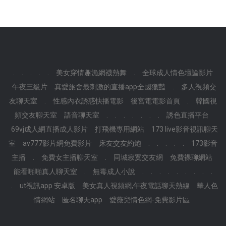
.
.
.
.
.
美女穿情趣漁網襪熱舞
.
全球成人情色壇論影片
午夜三級片
真愛旅舍最刺激的直播app全國獵豔
.
多人視頻交
友聊天室
.
性感內衣誘惑快播電影
後宮電電影首頁
.
韓國視
頻交友聊天室
語音聊天室
.
.
.
.
.
.
.
誘色直播平台
69vj成人網直播成人影片
打飛機專用網站
173 live影音視訊聊天
室
av777影片網免費影片
床友交友約炮
.
.
.
.
.
173影音
主播
.
免費女主播聊天室
.
同城寂寞交友網
免費裸聊網站
能看啪啪真人聊天室
.
無毒成人小說
.
.
.
.
.
.
.
.
.
.
ut視訊app 安卓版
美女真人視頻網,午夜電話聊天熱線
華人色
情網站
匿名聊天app
愛薇兒情色網-免費影片區