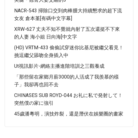
NACR-543 掃除口交到肉棒腫大持續懇求的超下流
女友 倉本堇[有碼中文字幕]
XRW-627 丈夫不知不覺就內射了五次還挺不下來
的人妻 海小姐 日向海[中文字
(HD) VRTM-433 偷偷試穿迷你比基尼被繼父看見！
挑逗繼父舔吻全身插入中
Ut視訊影片-網絡主播進階培訓之三觀養成
「那些留在家鄉月薪3000的人活成了我羨慕的樣
子」我卻再也回不去
CHINASES SUB ROYD-044 お礼に私で発射して！
突然僕の家に強引
45歲潘粵明，演技炸裂，還是潛伏在娛樂圈的畫家