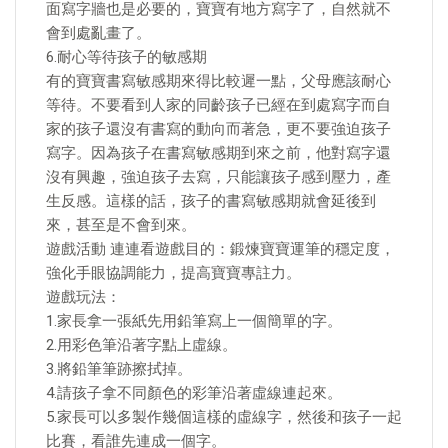
面寫字牆也是必要的，寶寶有地方寫字了，自然就不
會到處亂畫了。
6.耐心等待孩子的敏感期
有的寶寶書寫敏感期來得比較遲一點，父母應該耐心
等待。不要看到人家的同齡孩子已經在到處寫字而自
家的孩子還沒有書寫的動向而著急，更不要強迫孩子
寫字。因為孩子在書寫敏感期到來之前，他對寫字還
沒有興趣，強迫孩子去寫，只能讓孩子感到壓力，產
生反感。這樣的話，孩子的書寫敏感期就會延後到
來，甚至是不會到來。
遊戲活動 連連看遊戲目的：鍛煉寶寶運筆的穩定度，
強化手眼協調能力，提高寶寶專註力。
遊戲玩法：
1.家長拿一張紙先用鉛筆寫上一個簡單的字。
2.用彩色筆沿著字點上虛線。
3.將鉛筆筆跡擦拭掉。
4.請孩子拿不同顏色的彩筆沿著虛線連起來。
5.家長可以多製作幾個這樣的虛線字，然後和孩子一起
比賽，看誰先連成一個字。