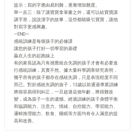
提示：寫的字應由易到難，逐漸增加難度。
舉一反三：除了讓寶寶拿筆畫之外，還可以給寶寶講
講字形，說說漢字的故事，這些都能吸引寶寶，讓他
對寫字更感興趣。
—END—
感統訓練是每個孩子的必修課
讓您的孩子打好一切學習的基礎
贏在人生的起跑線上
有的家長認為只有感覺統合失調的孩子才會有必要進
行感統訓練，其實不然。據大量科學調查研究表明，
幾乎所有的孩子都存在感統失調，只是表現程度不同
而已。對於感統失調的孩子，12歲以前通過專業訓練
將很容易得到糾正，一旦超過這個年齡，將很難改
變，成為孩子一生的遺憾。經過訓練的孩子身體平衡
和協調能力、注意力、情緒、自控能力、學習能力、
邏輯推理能力、飲食、睡眠等方面均有令人滿意的提
高和改善。