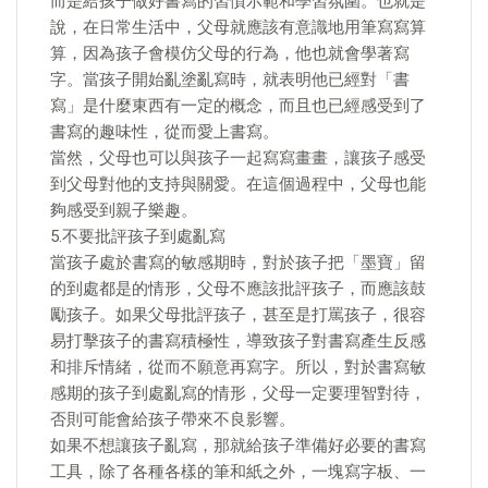
而是給孩子做好書寫的習慣示範和學習氛圍。也就是
說，在日常生活中，父母就應該有意識地用筆寫寫算
算，因為孩子會模仿父母的行為，他也就會學著寫
字。當孩子開始亂塗亂寫時，就表明他已經對「書
寫」是什麼東西有一定的概念，而且也已經感受到了
書寫的趣味性，從而愛上書寫。
當然，父母也可以與孩子一起寫寫畫畫，讓孩子感受
到父母對他的支持與關愛。在這個過程中，父母也能
夠感受到親子樂趣。
5.不要批評孩子到處亂寫
當孩子處於書寫的敏感期時，對於孩子把「墨寶」留
的到處都是的情形，父母不應該批評孩子，而應該鼓
勵孩子。如果父母批評孩子，甚至是打罵孩子，很容
易打擊孩子的書寫積極性，導致孩子對書寫產生反感
和排斥情緒，從而不願意再寫字。所以，對於書寫敏
感期的孩子到處亂寫的情形，父母一定要理智對待，
否則可能會給孩子帶來不良影響。
如果不想讓孩子亂寫，那就給孩子準備好必要的書寫
工具，除了各種各樣的筆和紙之外，一塊寫字板、一