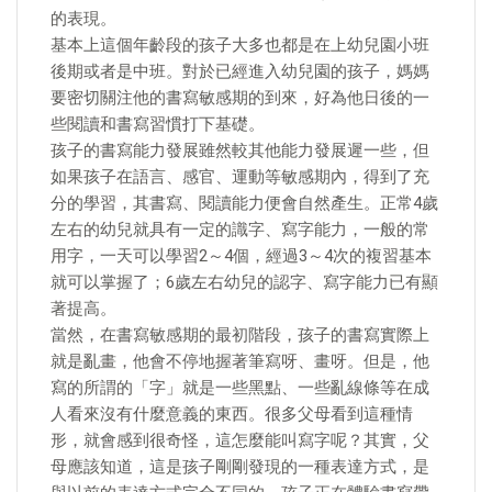
的表現。
基本上這個年齡段的孩子大多也都是在上幼兒園小班
後期或者是中班。對於已經進入幼兒園的孩子，媽媽
要密切關注他的書寫敏感期的到來，好為他日後的一
些閱讀和書寫習慣打下基礎。
孩子的書寫能力發展雖然較其他能力發展遲一些，但
如果孩子在語言、感官、運動等敏感期內，得到了充
分的學習，其書寫、閱讀能力便會自然產生。正常4歲
左右的幼兒就具有一定的識字、寫字能力，一般的常
用字，一天可以學習2～4個，經過3～4次的複習基本
就可以掌握了；6歲左右幼兒的認字、寫字能力已有顯
著提高。
當然，在書寫敏感期的最初階段，孩子的書寫實際上
就是亂畫，他會不停地握著筆寫呀、畫呀。但是，他
寫的所謂的「字」就是一些黑點、一些亂線條等在成
人看來沒有什麼意義的東西。很多父母看到這種情
形，就會感到很奇怪，這怎麼能叫寫字呢？其實，父
母應該知道，這是孩子剛剛發現的一種表達方式，是