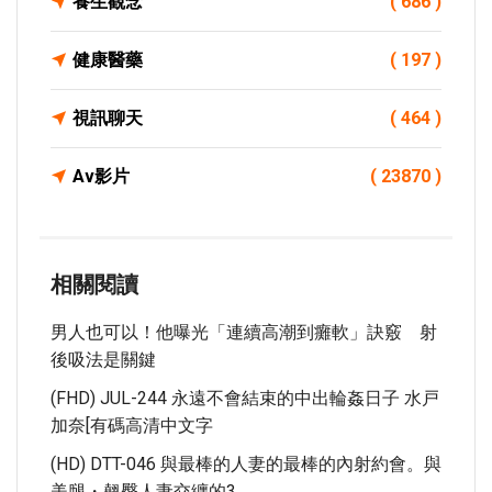
養生觀念
( 686 )
健康醫藥
( 197 )
視訊聊天
( 464 )
Av影片
( 23870 )
相關閱讀
男人也可以！他曝光「連續高潮到癱軟」訣竅 射
後吸法是關鍵
(FHD) JUL-244 永遠不會結束的中出輪姦日子 水戸
加奈[有碼高清中文字
(HD) DTT-046 與最棒的人妻的最棒的內射約會。與
美腿・翹臀人妻交纏的3