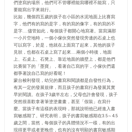
們塗寫的場所，他們可不管哪裡能寫哪裡不能寫，只
要能寫出字來就行。
比如，幾個四五歲的孩子在小區的水泥地面上比賽寫
字，他們有的寫的是字，有的寫的像字，有的寫的不
是字……儘管如此，每個孩子都開心地寫著。當寫滿那
一小片空地時，一個小傢伙突然發現旁邊的石桌上也
可以寫字，於是，他就在上面寫了起來，其他的孩子
見狀，也都在石桌上寫了起來……兩個小時後，地面
上、石桌上、石凳上、靠近地面的牆壁上，都是他們
比賽留下的「墨寶」，看著自己寫的字，小傢伙們還
都爭著說自己寫的好看呢！
蒙台梭利發現，幼兒的書寫和閱讀都是自發性行為，
有其一定的發展規律，而且孩子的書寫行為發展其實
早於閱讀。在孩子3歲半左右，父母也許會發現，孩子
突然很喜歡拿著筆塗塗畫畫，甚至「假裝」在寫什
麼。當孩子有這樣的表現時，那就說明他已經進入書
寫敏感期了。研究表明，孩子的書寫敏感期在3.5～4.5
歲之間，當然，每個孩子的具體情況不一樣，有的出
現得更早或者更晚些，也有的沒有明顯的書寫敏感期