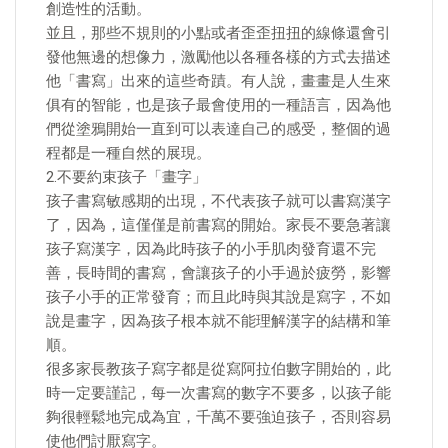
創造性的活動。
並且，那些不規則的小點或者歪歪扭扭的線條還會引
發他無邊的想像力，激勵他以各種各樣的方式去描述
他「書寫」出來的這些奇蹟。有人說，畫畫是人生來
俱有的智能，也是孩子最會使用的一種語言，因為他
們從塗鴉開始一直到可以表達自己的感受，整個的過
程都是一種自然的展現。
2.不要約束孩子「畫字」
孩子書寫敏感期的出現，不代表孩子就可以書寫漢字
了，因為，這僅僅是前書寫的開始。家長不要急著讓
孩子寫漢字，因為此時孩子的小手肌肉發育還不完
善，長時間的書寫，會讓孩子的小手過於疲勞，影響
孩子小手的正常發育；而且此時與其說是寫字，不如
說是畫字，因為孩子根本就不能理解漢字的結構和筆
順。
很多家長教孩子寫字都是從寫阿拉伯數字開始的，此
時一定要謹記，每一次書寫的數字不要多，以孩子能
夠很輕鬆地完成為宜，千萬不要強迫孩子，否則容易
使他們討厭寫字。