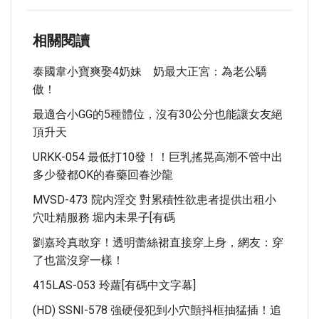
相關閱讀
泰國韋小寶爽娶4奶妹 奶最大正宮：為老公驕
傲！
最適合小GG的5種體位，沒有30公分也能讓女友絕
頂升天
URKK-054 最低打10發！！巨乳搖晃高潮不管中出
多少發都OK的春藥回春沙龍
MVSD-473 院内淫交 對累積性欲患者提供出租小
穴吐精服務 堀内未果子[有碼
劉嘉玲真敢穿！透明蕾絲裙直接穿上身，網友：穿
了也當沒穿一樣！
415LAS-053 玲蘿[有碼中文字幕]
(HD) SSNI-578 強硬侵犯到小穴顫抖框抽猛插！追