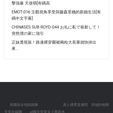
擊強暴 天使萌[有碼高
EMOT-016 主觀視角享受與藤森里穗的新婚生活[有
碼中文字幕]
CHINASES SUB ROYD-044 お礼に私で発射して！
突然僕の家に強引
正妹透視裝！路邊裸穿圍裙兩粒大長輩就快掉出
來...
.
韓國美女視頻跳舞
.
.
.
.
.
真人裸秀直播間
同城約炮聊
天室在線聊
.
ut聊天室美女上善若水
.
.
.
.
.
.
.
.
.
.