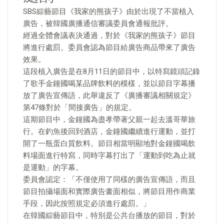
SBS綜藝節目《我家的熊孩子》由於出現了不當植入
廣告，被韓國廣播通信審議委員會通報批評。
經過全體會議表決通過，對於《我家的熊孩子》節目
將進行處罰。委員會認為節目給廣告商品帶來了廣告
效果。
這段植入廣告是在8月11日的節目中，以特寫鏡頭記錄
了歌手金鐘國喝某品牌飲料的模樣，並以節目字幕播
放了廣告宣傳語，此舉違反了《廣播審議相關規定》
第47條對於「間接廣告」的規定。
這期節目中，金鐘國為盡孝帶著父親一起去溫哥華旅
行。在釣魚後回到酒店，金鐘國繼續進行運動，並打
開了一瓶蛋白質飲料。節目相當明顯地對金鐘國喝飲
料場面進行特寫，同時字幕打出了「運動到吃為止就
是運動」的字幕。
委員會認定：「不僅使用了同樣的廣告宣傳語，而且
節目拍攝場面和實際廣告畫面相似，將節目用作商業
手段，因此按照規定必須進行處罰。」
在韓國綜藝節目中，特別是公共台播放的節目，對於