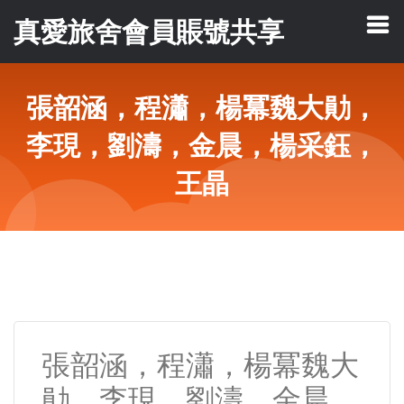
真愛旅舍會員賬號共享
張韶涵，程瀟，楊冪魏大勛，
李現，劉濤，金晨，楊采鈺，
王晶
張韶涵，程瀟，楊冪魏大
勛，李現，劉濤，金晨，