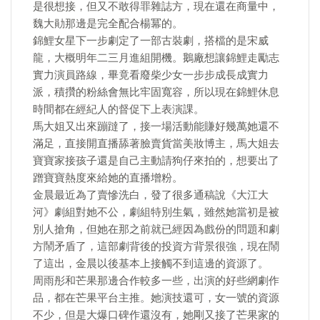
是很想接，但又不敢得罪雜誌方，現在還在商量中，
魏大勛那邊是完全配合楊冪的。
錦鯉女星下一步劇定了一部古裝劇，搭檔的是宋威
龍，大概明年二三月進組開機。鵝廠想讓錦鯉走勵志
實力演員路線，畢竟看廢柴少女一步步成長成實力
派，積攢的粉絲會無比牢固寬容，所以現在錦鯉休息
時間都在經紀人的督促下上表演課。
馬大姐又出來蹦躂了，接一場活動能賺好幾萬她還不
滿足，直接開直播舔著臉賣貨當美妝博主，馬大姐去
寶寶家接孩子還是自己主動請狗仔來拍的，想要出了
蹭寶寶熱度來給她的直播增粉。
金晨最近為了賣慘洗白，發了很多通稿說《大江大
河》劇組對她不公，劇組特別生氣，雖然她當初是被
別人搶角，但她在那之前就已經因為戲份的問題和劇
方鬧矛盾了，這部劇背後的投資方背景很強，現在鬧
了這出，金晨以後基本上接觸不到這邊的資源了。
周雨彤和芒果那邊合作較多一些，出演的好些網劇作
品，都在芒果平台主推。她演技還可，女一號的資源
不少，但是大爆口碑作還沒有，她剛又接了芒果家的