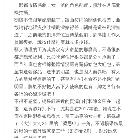
一部都市情感劇，女一號的角色配置，預計在月底開
機拍攝。
劉濤不僅跟華妃翻臉了，跟曲筱綃的關係也很差，曲
筱綃背地裡沒少吐槽劉濤嫁得差，關鍵是還被劉濤知
道了，之前她找劉濤幫忙宣傳某個劇，劉濤讓工作人
員回復她，說按什麼推廣就收多少錢。
藝人助理的工資其實沒有大家想的那麼高，不過很多
都是隱形福利，比如吃穿住行很多都是公司承擔了，
而且年底也會根據整體情況還有關係給包大紅包，甚
至有送奢侈品，送車的明星。也是因人而異吧，有大
方的當然就有摳的了，甚至有些根本看不起小助理的
明星，脾氣不好把人當下人使喚的也有，總之各行有
各行的心酸冷暖吧！
不得不感慨，楊采鈺最近的資源自打和陳金飛在一起
後，這資源好到不行，尤其是在2017年後。她現在不
僅在京圈混得如魚得水，當了馮導的女主角，還截胡
了《大江大河2》里的「梁思申」一角。不過楊采鈺最
討厭的一個外號就是二菲（劉亦菲2.0），對於她來