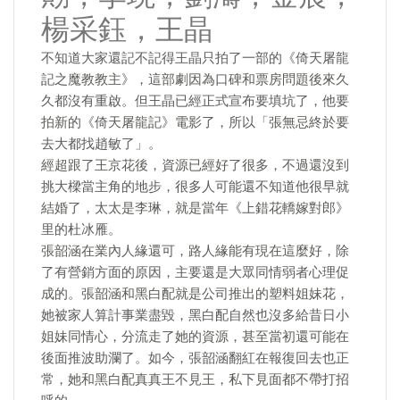
楊采鈺，王晶
不知道大家還記不記得王晶只拍了一部的《倚天屠龍
記之魔教教主》，這部劇因為口碑和票房問題後來久
久都沒有重啟。但王晶已經正式宣布要填坑了，他要
拍新的《倚天屠龍記》電影了，所以「張無忌終於要
去大都找趙敏了」。
經超跟了王京花後，資源已經好了很多，不過還沒到
挑大樑當主角的地步，很多人可能還不知道他很早就
結婚了，太太是李琳，就是當年《上錯花轎嫁對郎》
里的杜冰雁。
張韶涵在業內人緣還可，路人緣能有現在這麼好，除
了有營銷方面的原因，主要還是大眾同情弱者心理促
成的。張韶涵和黑白配就是公司推出的塑料姐妹花，
她被家人算計事業盡毀，黑白配自然也沒多給昔日小
姐妹同情心，分流走了她的資源，甚至當初還可能在
後面推波助瀾了。如今，張韶涵翻紅在報復回去也正
常，她和黑白配真真王不見王，私下見面都不帶打招