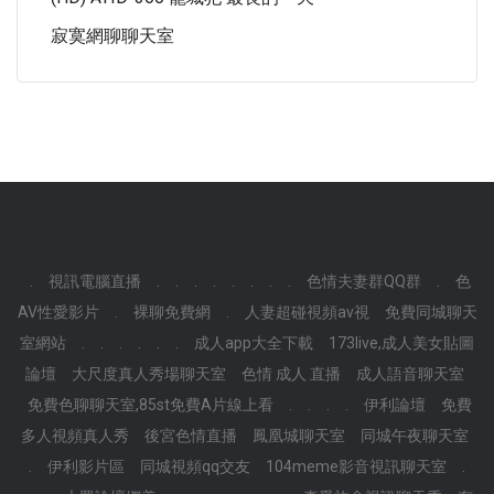
寂寞網聊聊天室
.
視訊電腦直播
.
.
.
.
.
.
.
.
色情夫妻群QQ群
.
色
AV性愛影片
.
裸聊免費網
.
人妻超碰視頻av視
免費同城聊天
室網站
.
.
.
.
.
.
成人app大全下載
173live,成人美女貼圖
論壇
大尺度真人秀場聊天室
色情 成人 直播
成人語音聊天室
免費色聊聊天室,85st免費A片線上看
.
.
.
.
伊利論壇
免費
多人視頻真人秀
後宮色情直播
鳳凰城聊天室
同城午夜聊天室
.
伊利影片區
同城視頻qq交友
104meme影音視訊聊天室
.