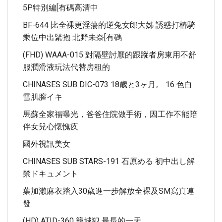
5P特別編[有碼高清中
BF-644 比全裸更淫蕩的逆兔女郎大姊 誘惑打樁騎
乘位中出緊抱 北野未奈[有碼
(FHD) WAAA-015 對隔壁討厭的跟蹤者房東用不舒
服潤滑液玩法代替房租的
CHINASES SUB DIC-073 18歳と3ヶ月。 16 色白
雪肌膣イキ
馬蘇全家福曝光，爸爸住院做手術，因工作不能陪
伴女兒心懷愧疚
國外視訊美女
CHINASES SUB STARS-191 石原める 初中出し解
禁ドキュメント
葉加瀨麻衣踏入30歲進一步解放全裸及SM寫真連
發
(HD) ATID-360 籠城犯 最長的一天