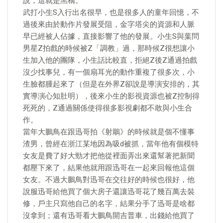
說，這就是黑稱。
武打小生S入行出名很早，也是很多人的童年回憶，不
過後來由於動作片發展受阻，金字塔尖的資源和人脈
早已經被人佔據，直接影響了他的發展。小生S與葉問
男星Z拍戲的時候被Z「調教」過，那時候Z很想讓小
生加入他的團隊，小生話比較直，拒絕Z後Z通過拍戲
沒少找事兒，有一個扇耳光的動作重複了很多次，小
生臉都腫起來了（但是在外界Z卻說是導演安排的，其
實導演心知肚明），後來小生的影視資源也被Z控制得
死死的，Z通過關係使得很多影視劇都不敢與小生合
作。
當年大鵬鳥在跟迅哥拍《射鵰》的時候就是個不懂事
渣男，曾經在浙江某地因為吸d被抓，當年他有個模特
女友是費了好大勁才把他從裡面弄出來還幫著把新聞
都壓下來了，結果他就用跟迅哥在一起來回報他這個
女友。不過大鵬鳥對迅哥在交往好的時候也很好，他
說服迅哥給他買了個大房子還讓迅哥花了幾百萬去裝
修，戶主只寫他自己的名字，結果分手了迅哥是啥都
沒拿到；還有迅哥看大鵬鳥開吉普車，出錢給他買了