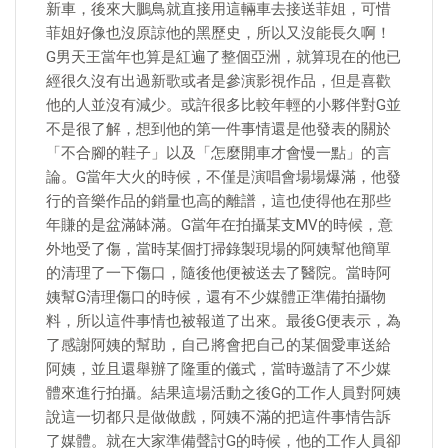
新車，後來大鵬鳥就直接用這輛車去接送菲姐，可惜
菲姐好像也沒原諒他的黑歷史，所以又沒能長久啊！
G男天王當年也算是紅遍了整個亞洲，就算現在的他已
經很久沒有出過新歌或者是參演影視作品，但是喜歡
他的人並沒有減少。或許很多比較年輕的小夥伴對G並
不是很了解，想到他的第一件事情還是他發表的關於
「不合腳的鞋子」以及「怎麼開車才會慢一點」的言
論。G當年大火的時候，不僅是演唱會場場爆滿，他發
行的音樂作品的銷量也高的離譜，這也使得他在那些
年賺的是盆滿缽滿。G當年在拍攝某支MV的時候，意
外地受了傷，當時某個打掃錄製現場的阿姨幫他簡單
的清理了一下傷口，隨後他便被送去了醫院。當時阿
姨幫G清理傷口的時候，還有不少媒體正準備拍攝物
料，所以這件事情也被報道了出來。最後G便表示，為
了感謝阿姨的幫助，自己將會把自己的某個愛車送給
阿姨，並且還舉辦了隆重的儀式，當時邀請了不少媒
體來進行拍攝。結果這場活動之後G的工作人員對阿姨
說這一切都只是做做戲，阿姨不滿的把這件事情告訴
了媒體。就在大家準備聲討G的時候，他的工作人員卻