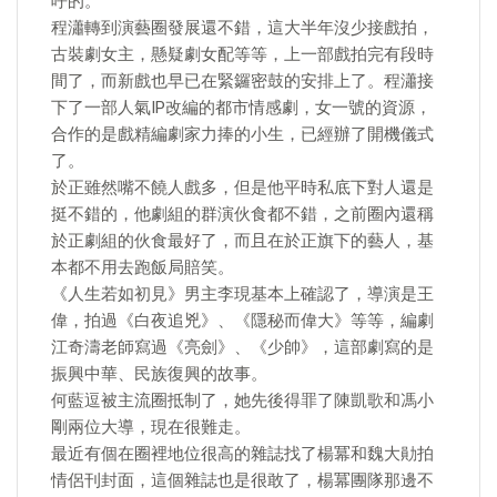
呼的。
程瀟轉到演藝圈發展還不錯，這大半年沒少接戲拍，
古裝劇女主，懸疑劇女配等等，上一部戲拍完有段時
間了，而新戲也早已在緊鑼密鼓的安排上了。程瀟接
下了一部人氣IP改編的都市情感劇，女一號的資源，
合作的是戲精編劇家力捧的小生，已經辦了開機儀式
了。
於正雖然嘴不饒人戲多，但是他平時私底下對人還是
挺不錯的，他劇組的群演伙食都不錯，之前圈內還稱
於正劇組的伙食最好了，而且在於正旗下的藝人，基
本都不用去跑飯局賠笑。
《人生若如初見》男主李現基本上確認了，導演是王
偉，拍過《白夜追兇》、《隱秘而偉大》等等，編劇
江奇濤老師寫過《亮劍》、《少帥》，這部劇寫的是
振興中華、民族復興的故事。
何藍逗被主流圈抵制了，她先後得罪了陳凱歌和馮小
剛兩位大導，現在很難走。
最近有個在圈裡地位很高的雜誌找了楊冪和魏大勛拍
情侶刊封面，這個雜誌也是很敢了，楊冪團隊那邊不