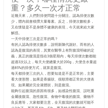
重？多久一次才正常
近幾天來，人們對排便問題十分關注。認為排便次數
少，體內就會積攢大量毒素。反之，排便次數較多，
又在懷疑是不是身體不健康的表現，今天就來給大家
解惑。
一天中排便三次是正常的嗎？
有的人認為排便次數多，說明新陳代謝好。而有的人
認為是腹瀉的表現，其實在醫學上有對腹瀉明確的定
義，真正的腹瀉是指在3個星期內，每天排便次數都能
超過3次以上，每天大便總量大於200g，大便含水量超
過85%的排便方式，就算是腹瀉。
每天都排便三次的人，想要知道是不是正常的，主要
看大便形態，如果是香腸狀、很順滑都正常的大便表
現。如果屬於完全液體狀，則是腹瀉。
能夠引起腹瀉的原因有很多，如感染性腹瀉、誤吃重
金屬後腹瀉、急性腹瀉、食物中毒後的腹瀉、藥物不
良反應等，大家都要注意，全天腹瀉的次數就可能不