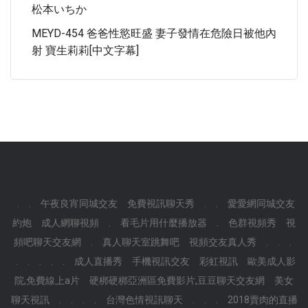
松本いちか
MEYD-454 爸爸性慾旺盛 妻子發情在危險日被他內
射 寶生莉莉[中文字幕]
.
.
午夜良宵同城交友
免費視訊聊天秀
.
.
愛愛網同城交友
約炮
成人網聊視頻
.
看毛片用什麼播放器
.
色群視頻秀
視
頻吧聊天交友網
.
真人聊天室跳舞吧
視頻交友真人秀
.
.
.
.
.
.
.
.
成人直播秀
手機視訊交友
彩虹視訊
歐美成人影
院,免費線上a片
硬梆硬梆亞洲區免費影片,豆豆聊天交友網
美女
聊天視訊
.
.
.
.
台灣色情視訊聊天
.
.
.
2018賣肉的直播