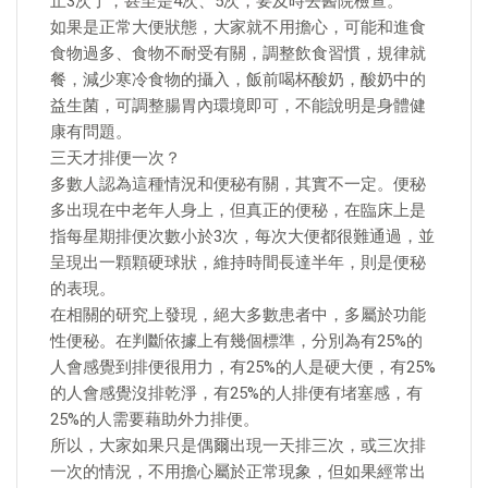
止3次了，甚至是4次、5次，要及時去醫院檢查。
如果是正常大便狀態，大家就不用擔心，可能和進食
食物過多、食物不耐受有關，調整飲食習慣，規律就
餐，減少寒冷食物的攝入，飯前喝杯酸奶，酸奶中的
益生菌，可調整腸胃內環境即可，不能說明是身體健
康有問題。
三天才排便一次？
多數人認為這種情況和便秘有關，其實不一定。便秘
多出現在中老年人身上，但真正的便秘，在臨床上是
指每星期排便次數小於3次，每次大便都很難通過，並
呈現出一顆顆硬球狀，維持時間長達半年，則是便秘
的表現。
在相關的研究上發現，絕大多數患者中，多屬於功能
性便秘。在判斷依據上有幾個標準，分別為有25%的
人會感覺到排便很用力，有25%的人是硬大便，有25%
的人會感覺沒排乾淨，有25%的人排便有堵塞感，有
25%的人需要藉助外力排便。
所以，大家如果只是偶爾出現一天排三次，或三次排
一次的情況，不用擔心屬於正常現象，但如果經常出