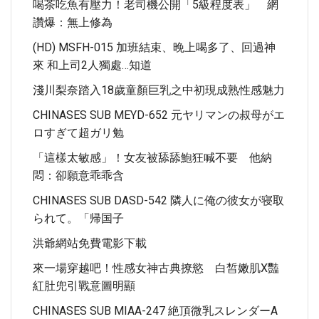
喝茶吃魚有壓力！老司機公開「5級程度表」 網
讚爆：無上修為
(HD) MSFH-015 加班結束、晚上喝多了、回過神
來 和上司2人獨處…知道
淺川梨奈踏入18歲童顏巨乳之中初現成熟性感魅力
CHINASES SUB MEYD-652 元ヤリマンの叔母がエ
ロすぎて超ガリ勉
「這樣太敏感」！女友被舔舔鮑狂喊不要 他納
悶：卻願意乖乖含
CHINASES SUB DASD-542 隣人に俺の彼女が寝取
られて。「帰国子
洪爺網站免費電影下載
來一場穿越吧！性感女神古典撩慾 白皙嫩肌X豔
紅肚兜引戰意圖明顯
CHINASES SUB MIAA-247 絶頂微乳スレンダーA