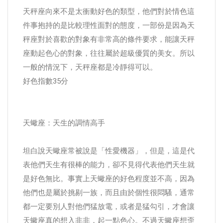
天秤座向來不是太衝動好色的類型，他們對於情色這
件事抱持的是比較理性面對的態度，一部份是因為天
秤座對於喜歡的對象有非常高的條件要求，能讓天秤
座動起色心的對象，往往屬於超級優質的美女。所以
一般的情況下，天秤座都是冷靜得可以。
好色指數35分
天蠍座：天生的調情高手
坦白說天蠍座常被說是「性愛機器」，但是，這是代
表他們天生有很棒的能力，卻不見得代表他們天生就
是好色無比。事實上天蠍座的好色程度並不高，因為
他們也是屬於挑剔一族，而且由於個性很悶騷，通常
都一定要別人對他們猛放電，或者是猛勾引，才會讓
天蠍座真的想入非非，起一點色心。不過天蠍座想歪