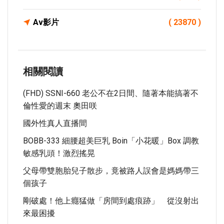
Av影片
( 23870 )
相關閱讀
(FHD) SSNI-660 老公不在2日間、隨著本能搞著不
倫性愛的週末 奧田咲
國外性真人直播間
BOBB-333 細腰超美巨乳 Boin「小花暖」Box 調教
敏感乳頭！激烈搖晃
父母帶雙胞胎兒子散步，竟被路人誤會是媽媽帶三
個孩子
剛破處！他上癮猛做「房間到處痕跡」 從沒射出
來最困擾