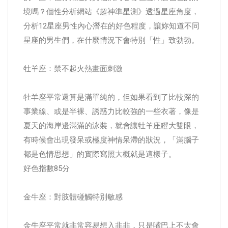
境嗎？個性分析網站《超神準星測》透過星座角度，
分析12星座男性內心潛在的好色程度，讓妳知道不同
星座的男生們，在什麼情況下會特別「性」致勃勃。
牡羊座：禁不起火熱畫面刺激
牡羊座平常還算是滿單純的，但如果看到了比較深的
事業線、或是半裸、誘惑力比較強的一些衣著，像是
夏天的海岸邊滿滿的泳裝，就會讓牡羊座瞪大雙眼，
有時候會出現發呆或極度神情呆滯的狀況，「滿腦子
都是色情思想」的實際寫照大概就是這樣子。
好色指數85分
金牛座：對肢體碰觸特別敏感
金牛座平常就非常容易想入非非，只是嘴巴上不太會