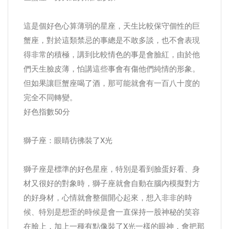
這是個好色心算薄弱的星座，天生比較保守個性的巨
蟹座，對於這類禁忌的事總是不敢多談，也不會表現
得非常的積極，講到比較情色的事是會臉紅，由於他
們天生臉皮薄，怕講這些事會有傷他們純情的形象。
但如果讓巨蟹座喝了酒，那可能就會有一百八十度的
完全不同轉變。
好色指數50分
獅子座：眼睛彷彿裝了X光
獅子座是標準的好色星座，特別是看到臉蛋好看、身
材又很好的對象時，獅子座就會自動在腦內模擬對方
的好身材，心情就會整個開心起來，想入非非的時
候、特別是想歪的時候是會一直保持一股神秘的笑容
在臉上，加上一種有點像裝了X光一樣的眼神，會把那