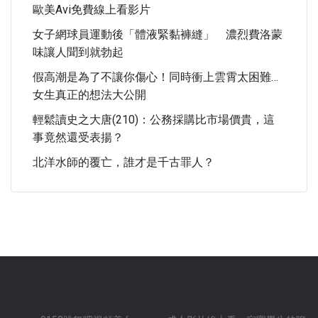
歐美avi免費線上看影片
女子網球員運動後「體液緊黏褲縫」 濃烈費洛蒙
味讓人聞到就勃起
假高潮是為了不讓你傷心！同時衝上雲霄太困難…
女生真正的想法大公開
輕鬆讀史之大唐(210)：公務採購比市場價貴，這
事竟然還受表揚？
北洋水師的覆亡，誰才是千古罪人？