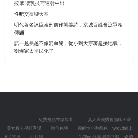
按摩 凄乳技巧連射中出
性吧交友聊天室
明代著名諫臣臨刑前作就義詩，京城百姓含淚爭相
傳誦
諾一越長越不像混血兒，從小到大穿著超接地氣，
劉燁家太平民化了
.
.
.
.
.
.
免費視頻在線觀看
.
.
真人表演秀視頻聊天室
美女真人視頻秀場
.
微信色聊
.
麗的情小遊戲色
twdvd線上
A片直播
.
毛片網
.
.
.
.
.
.
173live版本 最新下載
s383