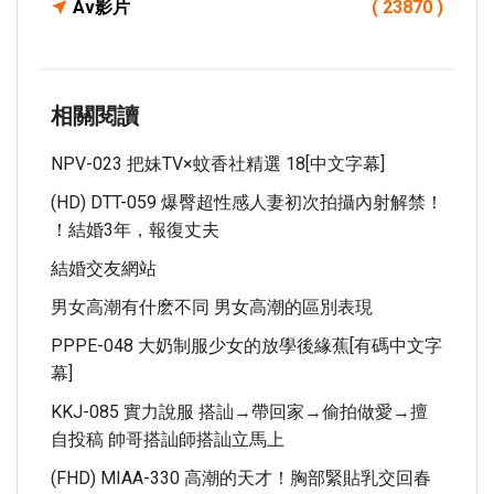
Av影片
( 23870 )
相關閱讀
NPV-023 把妹TV×蚊香社精選 18[中文字幕]
(HD) DTT-059 爆臀超性感人妻初次拍攝內射解禁！
！結婚3年，報復丈夫
結婚交友網站
男女高潮有什麽不同 男女高潮的區別表現
PPPE-048 大奶制服少女的放學後緣蕉[有碼中文字
幕]
KKJ-085 實力說服 搭訕→帶回家→偷拍做愛→擅
自投稿 帥哥搭訕師搭訕立馬上
(FHD) MIAA-330 高潮的天才！胸部緊貼乳交回春