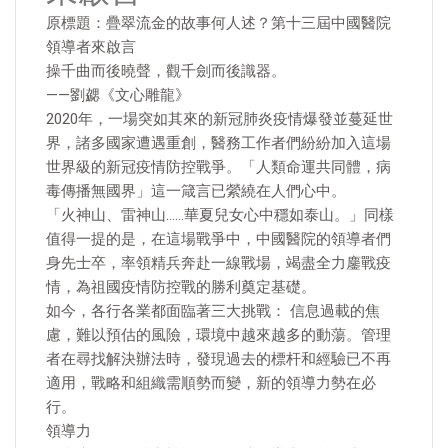
原標題：疊翠流金的故事何人述？第十三屆中國醫院
領導者來啟言
操千曲而後曉聲，觀千劍而後識器。
——劉勰《文心雕龍》
2020年，一場突如其來的新冠肺炎疫情爆發並蔓延世
界，諸多國家遭遇重創，醫務工作者們紛紛加入這場
世界級的新冠疫情防控戰爭。「人類命運共同體，病
毒傳播無國界」這一箴言已縈繞在人們心中。
「火神山、雷神山……華夏兒女心中穩如泰山。」同樣
值得一提的是，在這場戰爭中，中國醫院的領導者們
身先士卒，率領精兵奔赴一線戰場，竭盡全力鏖戰疫
情，為祖國疫情防控戰的勝利奠定基礎。
如今，各行各業都面臨著三大挑戰： 信息過載的焦
慮，難以預估的風險，環境中越來越多的動蕩。管理
者在尋找解決辦法時，發現過去的標杆和經驗已不再
適用，戰略和組織需順勢而變，新的領導力勢在必
行。
領導力