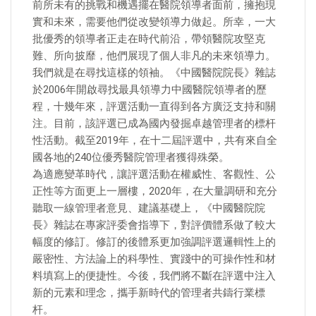
前所未有的挑戰和機遇擺在醫院領導者面前，擁抱現
實和未來，需要他們從改變領導力做起。所幸，一大
批優秀的領導者正走在時代前沿，帶領醫院攻堅克
難、所向披靡，他們展現了個人非凡的未來領導力。
我們就是在尋找這樣的領袖。《中國醫院院長》雜誌
於2006年開啟尋找最具領導力中國醫院領導者的歷
程，十幾年來，評選活動一直得到各方廣泛支持和關
注。目前，該評選已成為國內發掘卓越管理者的標杆
性活動。截至2019年，在十二屆評選中，共有來自全
國各地的240位優秀醫院管理者獲得殊榮。
為適應變革時代，讓評選活動在權威性、客觀性、公
正性等方面更上一層樓，2020年，在大量調研和充分
聽取一線管理者意見、建議基礎上，《中國醫院院
長》雜誌在專家評委會指導下，對評價體系做了較大
幅度的修訂。修訂的後體系更加強調評選邏輯性上的
嚴密性、方法論上的科學性、實踐中的可操作性和材
料填寫上的便捷性。今後，我們將不斷在評選中注入
新的元素和理念，攜手新時代的管理者共鑄行業標
杆。